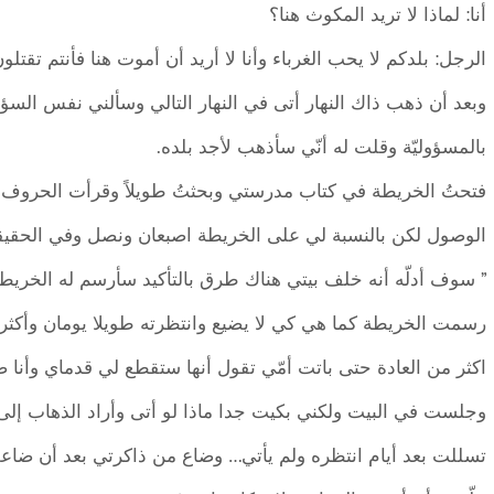
أنا: لماذا لا تريد المكوث هنا؟
الرجل: بلدكم لا يحب الغرباء وأنا لا أريد أن أموت هنا فأنتم تقتلو
وبعد أن ذهب ذاك النهار أتى في النهار التالي وسألني نفس ال
بالمسؤوليّة وقلت له أنّي سأذهب لأجد بلده.
فتحتُ الخريطة في كتاب مدرستي وبحثتُ طويلاً وقرأت الحروف 
الوصول لكن بالنسبة لي على الخريطة اصبعان ونصل وفي الحقي
” سوف أدلّه أنه خلف بيتي هناك طرق بالتأكيد سأرسم له الخري
رسمت الخريطة كما هي كي لا يضيع وانتظرته طويلا يومان وأكثر و
اكثر من العادة حتى باتت أمّي تقول أنها ستقطع لي قدماي وأنا
وجلست في البيت ولكني بكيت جدا ماذا لو أتى وأراد الذهاب إلى ب
تسللت بعد أيام انتظره ولم يأتي… وضاع من ذاكرتي بعد أن ضاعت