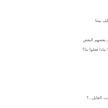
ف بيتنا
ون بعضهم البعض
اذا فعلوا بنا؟
ب، القاتِل…؟