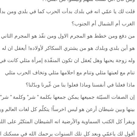
قلت لك يا عمّي انه في بلدك بدأت الحرب كما في بلدي ومن بدأ
الغرب أم الشمال أم الجنوب؟
من دفع ومن خطط هو المجرم الاول ومن نفّذ هو المجرم الثاني و
هو أبن بلدي وبلدك هو من يشتري السكاكر لأولاده! أيعقل ان له او
وله زوجة يحبها وهل يُعقل ان تكون المنفّذة إمرأة مثلي كانت ف
تنام مع لعبتها مثلي وتنام مع احلامها مثلي وتخاف الحرب مثلي
ماذا فعلنا في أنفسنا وماذا فعلوا بنا من غّيرنا وبدّلنا؟
إن الصفات السيّئة جميعها يمكن جمعها بكلمة ” شر” وكلمة ” شر”
بينها وبين شيطان أرعن هو ليس اخرساً! يتكلّم كل لغات العالم وي
ويقرأ كل الكتب السماوية والأرضية انه الشيطان المتكبّر على الله
أقول لك ياعمّي وبعد كل تلك السنوات يرحمك الله في مسكنك اين