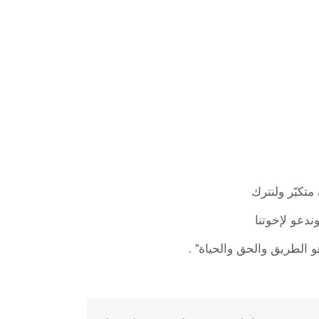
تكبّر ولنترك
دعو لإخوتنا
 الطريق والحق والحياة” .