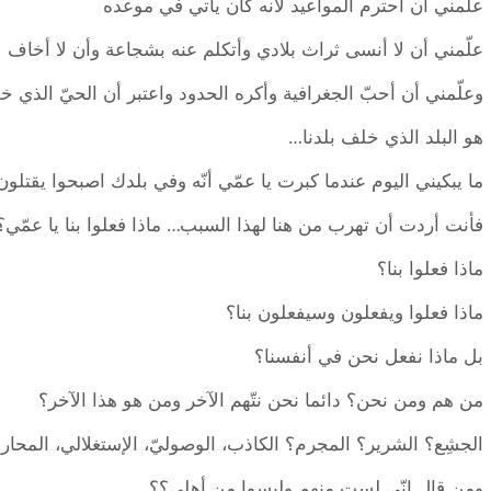
علّمني أن أحترم المواعيد لانه كان ياتي في موعده
علّمني أن لا أنسى ثراث بلادي وأتكلم عنه بشجاعة وأن لا أخاف
وعلّمني أن أحبّ الجغرافية وأكره الحدود واعتبر أن الحيّ الذي خل
هو البلد الذي خلف بلدنا…
ما يبكيني اليوم عندما كبرت يا عمّي أنّه وفي بلدك اصبحوا يقتل
فأنت أردت أن تهرب من هنا لهذا السبب… ماذا فعلوا بنا يا عمّي؟ م
ماذا فعلوا بنا؟
ماذا فعلوا ويفعلون وسيفعلون بنا؟
بل ماذا نفعل نحن في أنفسنا؟
من هم ومن نحن؟ دائما نحن نتّهم الآخر ومن هو هذا الآخر؟
الجشِع؟ الشرير؟ المجرم؟ الكاذب، الوصوليّ، الإستغلالي، المحار
ومن قال انّي لست منهم وليسوا من أهلي؟؟