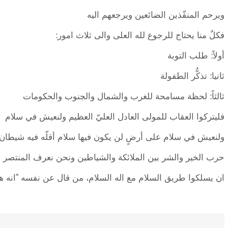
ويرحم المنفّذين الضائعين ويرجعهم اليه
فكلٌ منا يحتاج للرجوع لله العلى والى ثلاث امور:
أولاً: طلب التوبة
ثانيا: تذكُّر الطفولة
ثالثاً: لحظة مسامحة للغرب والشمال والجنوب والحكومات
فليتركوا العقاب للمولى العادل العليّ العظيم ولنعيش في سلام
ولنعيش في سلام على أرضٍ لن يكون فيها سلام أقلّه فيه شيطان م
حرب الخير والشر بين الملائكة والشياطين ونحن نعرف المنتصر ون
ان يسلكوا طريق السلام مع اله السلام، من قال عن نفسه “انه هو