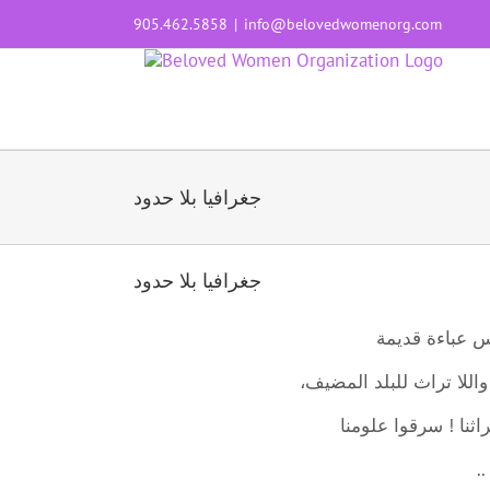
Skip
905.462.5858
|
info@belovedwomenorg.com
to
content
جغرافيا بلا حدود
جغرافيا بلا حدود
بس عباءة قديمة
واللا تراث للبلد المضيف،
ثنا ! سرقوا علومنا
.