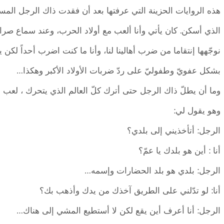
هذه الروايات الحزينة التي عرفتها بعد أن فقدت ذاك الرجل المس
الذي أسكن. كان يأتي وأنا ألعب مع أولاد الحرب، وعند سماع صر
نوجّهها إنتقاما من ضرب أهالينا لنا، وأنا ما كنت اضرب أحداً لكن
بشكل عفويّ وطفوليّ على ردّ ضربات الأولاد الأكبر وهكذا…
وما أن يطلّ ذاك الرجل حتى أترك كلّ العالم الذي يتحرك ، لعب ول
وهو يقول لي:
الرجل: أتأخذيني إلى بلدي؟
أنا : أين هو بلدك يا عمّ؟
الرجل: بلدي هو بلد الحضارات وإسمه…
أنا: لو تدّلني على الطريق آخذك من يدك وأذهب بك؟
الرجل: أنا أعرف أين يقع لكن لا أستطيع المشي إلى هناك…